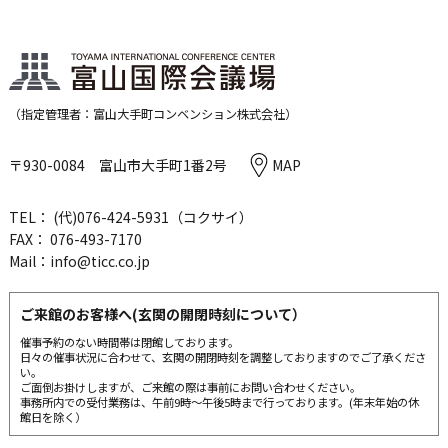
（指定管理者：富山大手町コンベンション株式会社）
〒930-0084 富山市大手町1番2号
MAP
TEL： (代)
076-424-5931
（コクサイ）
FAX： 076-493-7170
Mail：
info@ticc.co.jp
ご来館のお客様へ(玄関の開閉時刻について）
催事予約のない時間帯は閉館しております。
日々の催事状況に合わせて、玄関の開閉時刻を調整しておりますのでご了承くださ
い。
ご面倒お掛けしますが、ご来館の際は事前にお問い合わせください。
事務所内での受付業務は、午前9時～午後5時まで行っております。(年末年始の休
館日を除く）